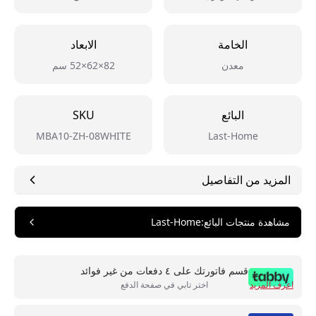
الخامة
الابعاد
معدن
82×62×52 سم
البائع
SKU
MBA10-ZH-08WHITE
Last-Home
المزيد من التفاصيل
مشاهدة منتجات البائع
:
Last-Home
قسم فاتورتك على ٤ دفعات من غير فوائد
اعرف المزيد
اختر تابي في صفحة الدفع