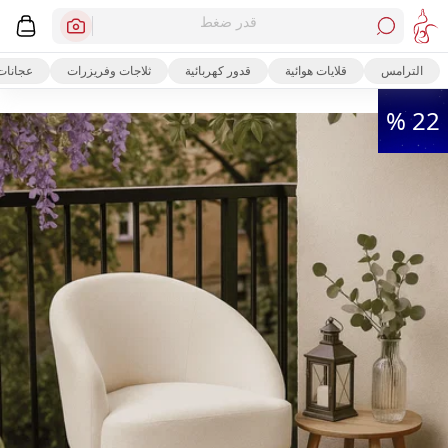
قدر ضغط
الترامس
قلايات هوائية
قدور كهربائية
ثلاجات وفريزرات
عجانات
22 %