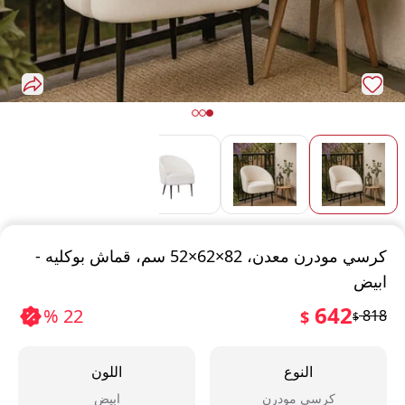
كرسي مودرن معدن، 82×62×52 سم، قماش بوكليه -
ابيض
642
22 %
818
$
$
النوع
اللون
كرسي مودرن
ابيض