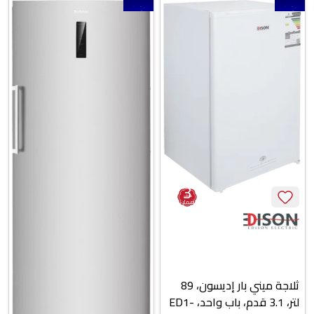
3
سنوات
ضمان
ثلاجة ميني بار إديسون، 89
لتر، 3.1 قدم، باب واحد، ED1-