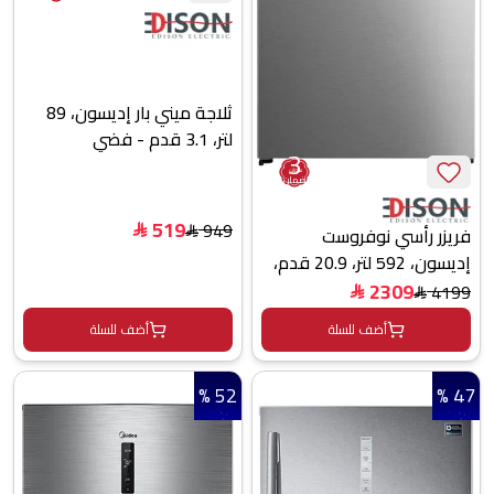
ثلاجة ميني بار إديسون، 89
لتر، 3.1 قدم - فضي
3
سنوات
ضمان
519
949
فريزر رأسي نوفروست
$
$
إديسون، 592 لتر، 20.9 قدم،
خاصية التحويل لثلاجة، إنفرتر،
2309
4199
$
$
EDIF590INV - فضي
أضف للسلة
أضف للسلة
52 %
47 %