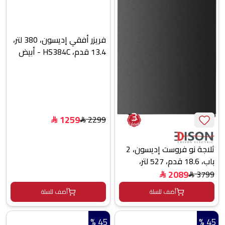
فريزر أفقي إديسون، 380 لتر،
13.4 قدم، HS384C - أبيض
3
1259
2299
$
سنوات
$
ضمان
ثلاجة نو فروست إديسون، 2
باب، 18.6 قدم، 527 لتر،
انفرتر، FC2-710 - اسود
2089
3799
$
$
أضف للسلة
أضف للسلة
45 %
45 %