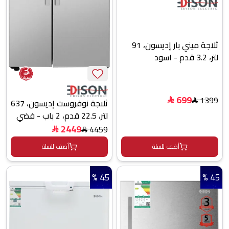
ثلاجة ميني بار إديسون، 91
لتر، 3.2 قدم - اسود
3
سنوات
ضمان
699
1399
ثلاجة نوفروست إديسون، 637
$
$
لتر، 22.5 قدم، 2 باب - فضي
2449
4459
$
$
أضف للسلة
أضف للسلة
45 %
45 %