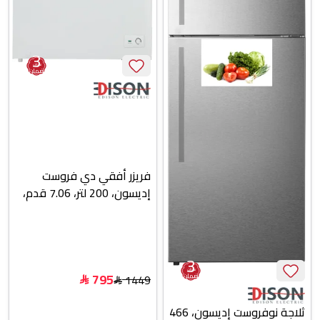
3
سنوات
ضمان
فريزر أفقي دي فروست
إديسون، 200 لتر، 7.06 قدم،
1 باب، EDCF-200 - أبيض
3
سنوات
795
1449
ضمان
$
$
ثلاجة نوفروست إديسون، 466