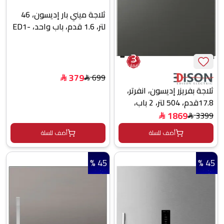
ثلاجة ميني بار إديسون، 46
لتر، 1.6 قدم، باب واحد، ED1-
06 - رمادي
3
سنوات
ضمان
379
699
$
$
ثلاجة بفريزر إديسون، انفرتر،
17.8قدم، 504 لتر، 2 باب،
EDIR510INV - رمادي غامق
1869
3399
$
$
أضف للسلة
أضف للسلة
45 %
45 %