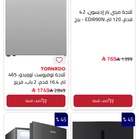
ثلاجة ميني بار إديسون، 4.2
قدم، 120 لتر، EDIR90N - بيج
769
1399
$
$
ثلاجة نوفروست تورنيدو، 465
لتر، 16.4 قدم، 2 باب، فريزر
علوي، RF-TCN465PT0GINS
1749
2849
$
$
- فضي
أضف للسلة
أضف للسلة
45 %
45 %