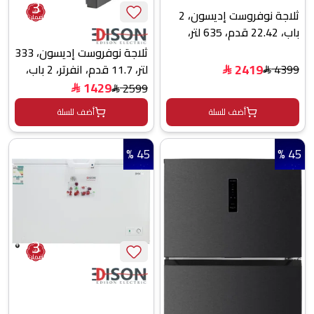
3
ثلاجة نوفروست إديسون، 2
سنوات
ضمان
باب، 22.42 قدم، 635 لتر،
فريزر علوي، EDFC-830 -
ثلاجة نوفروست إديسون، 333
أسود
2419
4399
لتر، 11.7 قدم، انفرتر، 2 باب،
$
$
EDFC2-455 - اسود
1429
2599
$
$
أضف للسلة
أضف للسلة
45 %
45 %
3
سنوات
ضمان