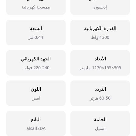
إديسون
ممسحة كهربائية
القدرة الكهربائية
السعة
1300 واط
0.44 لتر
الأبعاد
الجهد الكهربائي
305×155×1170 مليمتر
220-240 فولت
التردد
اللون
60-50 هرتز
ابيض
الخامة
البائع
استيل
alsaifSDA