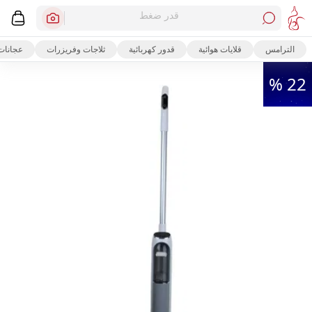
قدر ضغط
الترامس
قلايات هوائية
قدور كهربائية
ثلاجات وفريزرات
عجانات
22 %