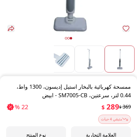
ممسحة كهربائية بالبخار استيل إديسون، 1300 واط،
0.44 لتر، سرعتين، SM7005-CB - ابيض
289
22 %
369
$
$
متبقي 4 حبات
العلامة التجارية
نوع المنتج