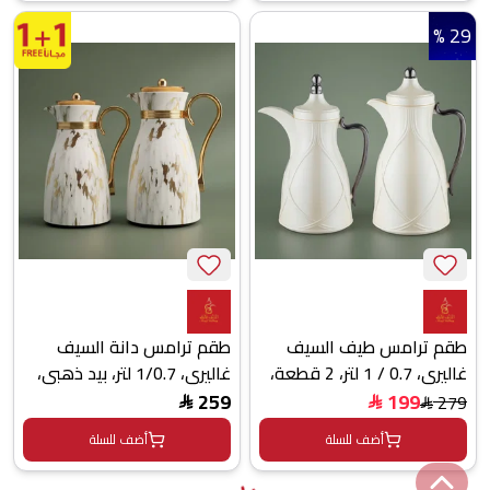
29 %
طقم ترامس طيف السيف
طقم ترامس دانة السيف
غاليري، 0.7 / 1 لتر، 2 قطعة،
غاليري، 1/0.7 لتر، بيد ذهبي،
خامة داخلية زجاج، يد أسود،
قطعتين، حافظة داخلية زجاج
259
199
279
$
$
$
غطاء ضغاط - أبيض لؤلؤي
حراري - أبيض
أضف للسلة
أضف للسلة