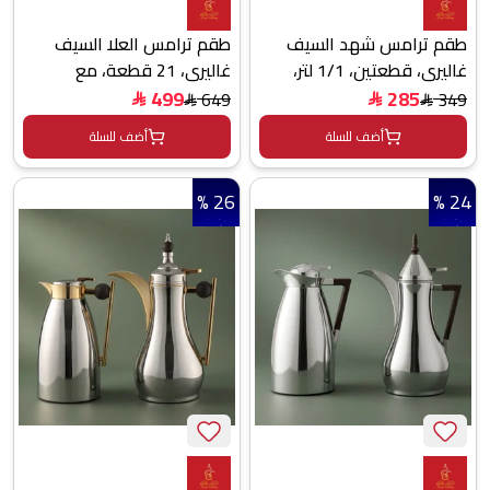
طقم ترامس شهد السيف
طقم ترامس العلا السيف
غاليري، قطعتين، 1/1 لتر،
غاليري، 21 قطعة، مع
حافظة داخلية زجاج حراري، بيد
طوفرية، اكواب شاي و
499
285
649
349
$
$
$
$
خشبي - فضي ذهبي
قهوة - لؤلؤي فضي
أضف للسلة
أضف للسلة
26 %
24 %