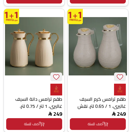
فضي
طقم ترامس كرم السيف
طقم ترامس دانة السيف
غاليري، 1 / 0.65 لتر، نقش
غاليري، 1 لتر / 0.75 لتر،
إسلامي، حافظة داخلية زجاج
حافظة داخلية زجاج حراري، 2
249
249
$
$
حراري - بني فاتح
قطعة، ضغاط، بيد ذهبي -
أضف للسلة
أضف للسلة
بيج