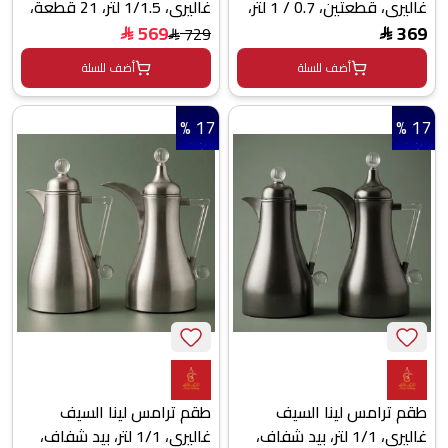
غاليري، قطعتين، 0.7 / 1 لتر،
غاليري، 1/1.5 لتر، 21 قطعة،
حافظة داخلية ستانلس ستيل
بيالات مع صحون، فناجين
569
369
729
$
$
$
- بيج
قهوة، طوفرية، يد اسود -
أضف للسلة
أضف للسلة
فضي
17 %
17 %
طقم ترامس لينا السيف
طقم ترامس لينا السيف
غاليري، 1/1 لتر، بيد شفاف،
غاليري، 1/1 لتر، بيد شفاف،