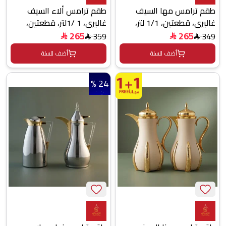
طقم ترامس مها السيف
طقم ترامس ألاء السيف
غاليري، قطعتين، 1/1 لتر،
غاليري، 1 /1لتر، قطعتين،
حافظة داخلية زجاج - فضي
حافظة داخلية زجاج حراري، يد
265
265
359
349
$
$
$
$
خشبي، ضغاط - فضي
أضف للسلة
أضف للسلة
24 %