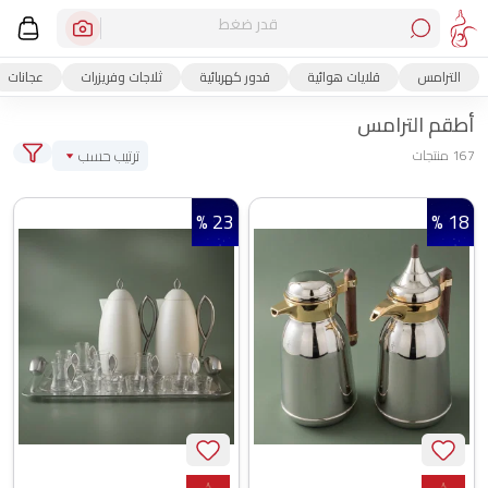
قدر ضغط
الترامس
قلايات هوائية
قدور كهربائية
ثلاجات وفريزرات
عجانات
أطقم الترامس
ترتيب حسب
167 منتجات
23 %
18 %