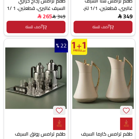
طقم ترامس سنا السيف
طقم ترامس زجاج حراري
غاليري، قطعتين، 1/1 لتر،
السيف غاليري، قطعتين، 1 /1
حافظة داخلية ستانلس ستيل
لتر - فضي
265
349
349
$
$
$
- بيج ذهبي
أضف للسلة
أضف للسلة
22 %
طقم ترامس كارما السيف
طقم ترامس رونق السيف