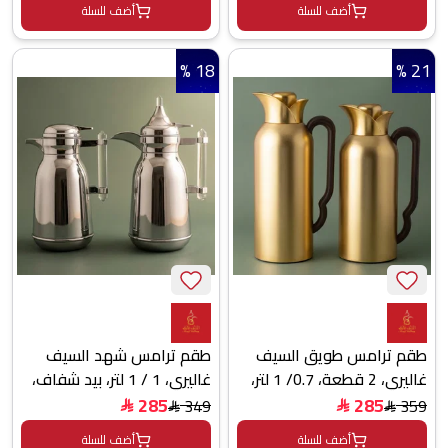
أضف للسلة
أضف للسلة
18 %
21 %
طقم ترامس طويق السيف
طقم ترامس شهد السيف
غاليري، 2 قطعة، 0.7/ 1 لتر،
غاليري، 1 / 1 لتر، بيد شفاف،
خامة داخلية زجاج، يد خشبي،
قطعتين، حافظة داخلية زجاج
285
285
349
359
$
$
$
$
غطاء ضغاط - ذهبي
حراري، هيكل خارجي استيل -
أضف للسلة
أضف للسلة