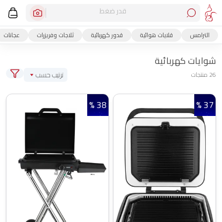
قدر ضغط
الترامس
قلايات هوائية
قدور كهربائية
ثلاجات وفريزرات
عجانات
شوايات كهربائية
ترتيب حسب
26 منتجات
38 %
37 %