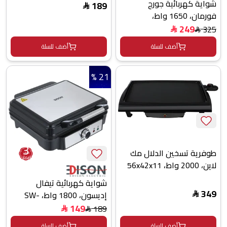
شواية كهربائية جورج
189
أسود
$
فورمان، 1650 واط،
25040GCC - احمر اسود
249
325
$
$
أضف للسلة
أضف للسلة
21 %
3
طوفرية تسخين الدلال مك
سنوات
ضمان
لاين، 2000 واط، 56x42x11
سم، خمس مستويات حرارة،
شواية كهربائية تيفال
قاعدة، MC-GR100 - أسود
349
إديسون، 1800 واط، SW-
$
3018 - أسود
149
189
$
$
أضف للسلة
أضف للسلة