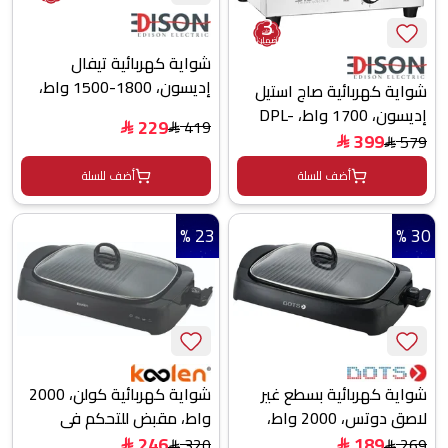
3
سنوات
ضمان
شواية كهربائية تيفال
إديسون، 1800-1500 واط،
شواية كهربائية صاج استيل
BBQ5010-GS - اسود
إديسون، 1700 واط، DPL-
229
419
$
$
400A - فضي
399
579
$
$
أضف للسلة
أضف للسلة
23 %
30 %
شواية كهربائية بسطع غير
شواية كهربائية كولن، 2000
لاصق دوتس، 2000 واط،
واط، مقبض للتحكم في
SMD-112 - اسود
الحرارة، 816103001 - اسود
189
246
269
320
$
$
$
$