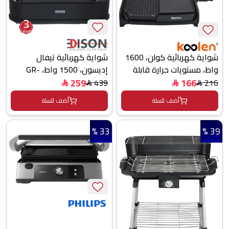
3
سنوات
ضمان
شواية كهربائية تيفال
شواية كهربائية كولن، 1600
إديسون، 1500 واط، GR-
واط، مستويات حرارة قابلة
200A - أسود
للتعديل، 816103004 - اسود
259
166
439
216
$
$
$
$
أضف للسلة
أضف للسلة
33 %
39 %