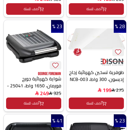
أضف للسلة
أضف للسلة
23 %
28 %
3
سنوات
ضمان
طوفرية تسخين كهربائية زجاج
شواية كهربائية جورج
إديسون، 300 واط، NCB-003
فورمان، 1650 واط، 25041 -
- ابيض
199
275
$
فضي رمادي
$
249
325
$
$
أضف للسلة
أضف للسلة
41 %
23 %