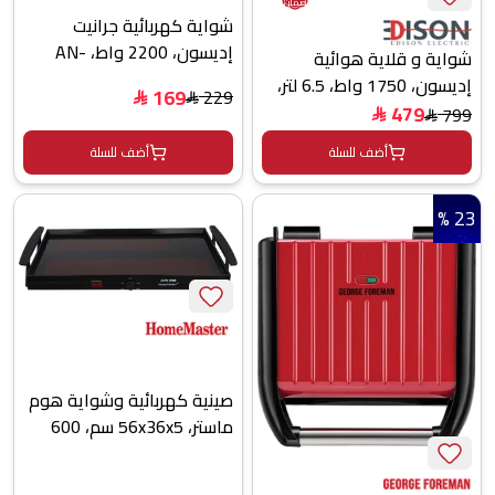
ضمان
شواية كهربائية جرانيت
إديسون، 2200 واط، AN-
شواية و قلاية هوائية
112Ah/BN - بني
إديسون، 1750 واط، 6.5 لتر،
169
229
$
$
ديجتال، TM65-APS01E -
479
799
$
$
اسود
أضف للسلة
أضف للسلة
23 %
صينية كهربائية وشواية هوم
ماستر، 56x36x5 سم، 600
واط، 3 مستويات للحرارة،
مفتاح تحكم، HM-170 -