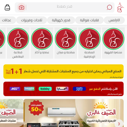
قدر ضغط
الترامس
قلايات هوائية
قدور كهربائية
ثلاجات وفريزرات
عجانات
محضرة القهوة
المطحنة
مطحنة و ميزان
عصارة و أكثر
قطاعة
بر
الإحترافية
البطاطس
Previous slide
Next slide